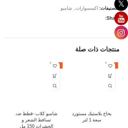
التصنيفات:
اكسسوارات
,
شامبو
Share:
منتجات ذات صلة
62%
-40%
-40%
بخاخ بلاستيك مستورد
شامبو كلاب -قطط ضد
ف
سعة 1 لتر
تساقط الشعر و
الحشرات 150 مل