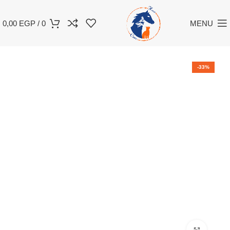
0,00
EGP
/
0
MENU
-33%
Click to enlarge